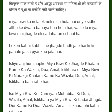
बिल्कुल पाक होती है और अशुद्ध अवस्था या महिलाओं को माहवारी के
दौरान ये दुआ या वजीफे नहीं पढ़ने चाहिए।
miya biwi ka rista ek nek rista hota hai or ye sidhe
allha ke dwara banaya hua hota hai, vaise to miya
biwi mai jhagde ek sadaharan si baat hai.
Leken kabhi kabhi itne jhagde badh jate hai ki fir
pahale jaisa pyar kho jata hai.
Isliye aaj hum aapko Miya Biwi Ke Jhagde Khatam
Karne Ka Wazifa, Dua, Amal, Istikhara or Miya Biwi
Ki Narazgi Khatam Karne Ka Wazifa, Dua, Amal,
Istikhara bata rahe hai.
Ise Miya Biwi Ke Darmiyan Mohabbat Ki Dua,
Wazifa, Amal, Istikhara ya Miya Biwi Ki Ladai Jhagda
Dur Karne Ki Dua, Wazifa, Amal, Istikhara bhi kaha
jata hai.