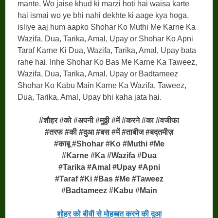
mante. Wo jaise khud ki marzi hoti hai waisa karte
hai ismai wo ye bhi nahi dekhte ki aage kya hoga.
isliye aaj hum aapko Shohar Ko Muthi Me Karne Ka
Wazifa, Dua, Tarika, Amal, Upay or Shohar Ko Apni
Taraf Karne Ki Dua, Wazifa, Tarika, Amal, Upay bata
rahe hai. Inhe Shohar Ko Bas Me Karne Ka Taweez,
Wazifa, Dua, Tarika, Amal, Upay or Badtameez
Shohar Ko Kabu Main Karne Ka Wazifa, Taweez,
Dua, Tarika, Amal, Upay bhi kaha jata hai.
#शौहर #को #अपनी #मुठ्ठी #में #करने #का #वजीफा
#तरफ #की #दुआ #बस #में #ताबीज #बद्तमीज़
#काबू #Shohar #Ko #Muthi #Me
#Karne #Ka #Wazifa #Dua
#Tarika #Amal #Upay #Apni
#Taraf #Ki #Bas #Me #Taweez
#Badtameez #Kabu #Main
शोहर को बीवी से मोहब्बत करने की दुआ