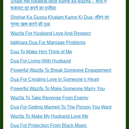
Shadi me rukawat door karne ka wazifa – शादी में
रूकावट दूर करने का वज़ीफ़ा
Shohar Ka Gussa Khatam Karne Ki Dua- शौहर का
गुस्सा खत्म करने की दुआ
Wazifa For Husband Love And Respect
Istikhara Dua For Marriage Problems
Dua To Make Him Think of Me
Dua For Living With Husband
Powerful Wazifa To Break Someone Engagement
Dua For Creating Love In Someone’s Heart
Powerful Wazifa To Make Someone Marry You
Wazifa To Take Revenge From Enemy
Dua For Getting Married To The Person You Want
Wazifa To Make My Husband Love Me
Dua For Protection From Black Magic