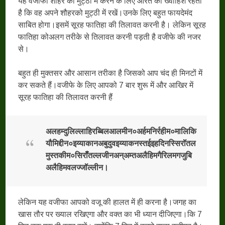
यह वजीफा शौहर को मुट्ठी में करने के लिए औरत की ख्वाहिश रहती
है कि वह अपने शौहरको मुट्ठी में रखें।उनके लिए बहुत फायदेमंद
साबित होगा।इसमें सूरह फातिहा की तिलावत करनी है। लेकिन सूरह
फातिहा कोअलग तरीके से तिलावत करनी पड़ती है वजीफे की नजर
से।
बहुत ही मुक्तसर और आसान तरीका है जिसको आप चंद ही मिनटों में
कर सकते हैं।वजीफे के लिए आपको 7 बार शुरू में और आखिर में
सूरह फातिहा की तिलावत करनी हैं
अलहम्दुलिल्लाहिरब्बिलआलमीन०अर्हमनिर्रहीम०मालिकि
यौमिद्दीन०इय्याकानअबुदुवइय्याकनस्तईइहदिनस्सिरॉतल
मुस्तकीम०सिरॉँतल्लजीनअन्अम्तअलैहिमगैरिलमगजुबि
अलैहिमवलज्जॉल्लीन।
लेकिन यह वजीफा आपको वजू की हालत में ही करना है।जगह का
खास तौर पर ख्याल रखिएगा और वक्त का भी ध्यान दीजिएगा।कि 7