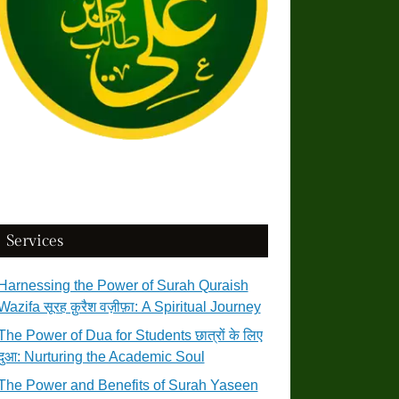
Services
Harnessing the Power of Surah Quraish
Wazifa सूरह क़ुरैश वज़ीफ़ा: A Spiritual Journey
The Power of Dua for Students छात्रों के लिए
दुआ: Nurturing the Academic Soul
The Power and Benefits of Surah Yaseen