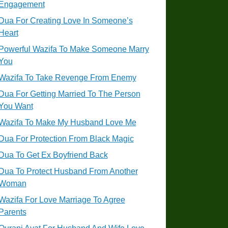
Engagement
Dua For Creating Love In Someone’s
Heart
Powerful Wazifa To Make Someone Marry
You
Wazifa To Take Revenge From Enemy
Dua For Getting Married To The Person
You Want
Wazifa To Make My Husband Love Me
Dua For Protection From Black Magic
Dua To Get Ex Boyfriend Back
Dua To Protect Husband From Another
Woman
Wazifa For Love Marriage To Agree
Parents