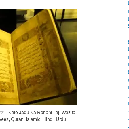
लाज – Kale Jadu Ka Rohani Ilaj, Wazifa,
eez, Quran, Islamic, Hindi, Urdu