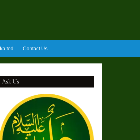
 ka tod
Contact Us
Ask Us