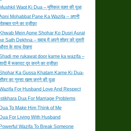
Mushkil Waqt Ki Dua – मुश्किल वक़्त की दुआ
Apni Mohabbat Pane Ka Wazifa – अपनी
मोहब्बत पाने का वज़ीफ़ा
Khwab Mein Apne Shohar Ko Dusri Aurat
ke Sath Dekhna – ख्वाब में अपने शोहर को दूसरी
औरत के साथ देखना
Shadi me rukawat door karne ka wazifa –
शादी में रूकावट दूर करने का वज़ीफ़ा
Shohar Ka Gussa Khatam Karne Ki Dua-
शौहर का गुस्सा खत्म करने की दुआ
Wazifa For Husband Love And Respect
Istikhara Dua For Marriage Problems
Dua To Make Him Think of Me
Dua For Living With Husband
Powerful Wazifa To Break Someone