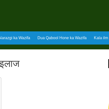
 Narazgi ka Wazifa
Dua Qabool Hone ka Wazifa
Kala ilm
ी इलाज