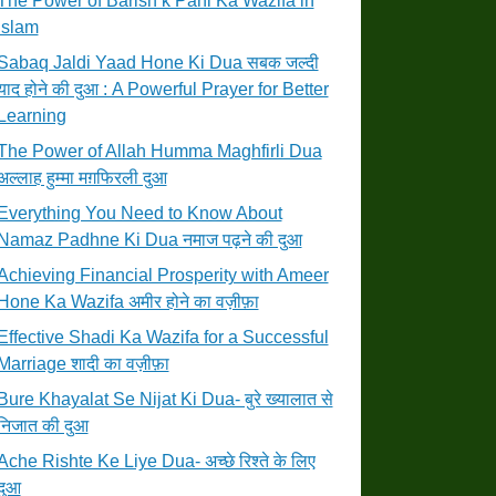
The Power of Barish k Pani Ka Wazifa in
Islam
Sabaq Jaldi Yaad Hone Ki Dua सबक जल्दी
याद होने की दुआ : A Powerful Prayer for Better
Learning
The Power of Allah Humma Maghfirli Dua
अल्लाह हुम्मा मग़फिरली दुआ
Everything You Need to Know About
Namaz Padhne Ki Dua नमाज पढ़ने की दुआ
Achieving Financial Prosperity with Ameer
Hone Ka Wazifa अमीर होने का वज़ीफ़ा
Effective Shadi Ka Wazifa for a Successful
Marriage शादी का वज़ीफ़ा
Bure Khayalat Se Nijat Ki Dua- बुरे ख्यालात से
निजात की दुआ
Ache Rishte Ke Liye Dua- अच्छे रिश्ते के लिए
दुआ